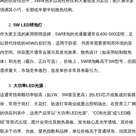
网的供应信息中，3W球泡常以高性价比和大量批发为卖点，图片展示多
强调其小巧、全塑或半塑半铝散热结构。
2.
5W LED球泡灯
：
作为更主流的家用照明选择，5W球泡的光通量通常在400-500流明，足
以替代传统的40W白炽灯泡，适用于卧室、书房等需要更明亮环境的室
内空间。供应图片通常会展示其发光效果、散热设计（如采用铝制散热
体）和光色（暖白、正白可选）。价格上，5W球泡略高于3W型号，但因
需求量大，市场竞争激烈，批发单价非常具有吸引力。
3.
大功率LED光源
：
这通常指单颗功率较高（如1W、3W甚至更高）的LED芯片或集成封装模
块，常用于筒灯、天花灯、轨道灯等商业或重点照明场合。在世界工厂网
的供应列表中，这类产品常以“大功率LED光源”、“COB光源”或“LED模
组”等形式出现，图片会突出其散热基板、发光核心及光学透镜。其价格
取决于功率、光效、显色指数和品牌，单位价格高于普通球泡，但因其性