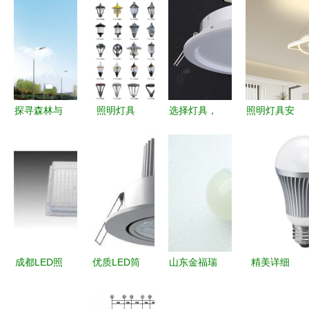
探寻森林与
照明灯具
选择灯具，
照明灯具安
人心中之光
点亮生活的
大功率LED
全标准再升
| 三乐钢琴
艺术与科技
照明灯你值
级 IEC
与摄影创作
得了解
60598-
手记——
1:2024版正
《白之不息
式发布
之地:洛吉
迪谷——
成都LED照
优质LED筒
山东金福瑞
精美详细
Kiyomizu系
明灯具 点
灯批发
照明灯具厂
诺凯博高品
列》
亮城市夜
7W14W铂
照亮品质与
质LED球泡