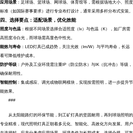
应用场景
：足球场、篮球场、网球场、体育馆等，需根据场地大小、照度
标准（如国际赛事要求）进行专业布灯设计，通常采用多杆分布式安装。
四、选择要点：适配场景，优化效能
照度与色温
：根据不同场景选择合适照度（lx）与色温（K），如厂房需
高照度冷白光，而球场需高显色中性光。
能效与寿命
：LED灯具已成趋势，关注光效（lm/W）与平均寿命，长远
看可降低维护成本。
防护等级
：户外及工业环境需注重IP（防尘防水）与IK（抗冲击）等级，
确保耐用性。
智能控制
：集成感应、调光或物联网模块，实现按需照明，进一步提升节
能效果。
###
从太阳能路灯的环保节能，到工矿灯具的坚固耐用，再到球场照明的
专业精准，现代照明灯具正朝着多元化、智能化、高效化方向发展。用户
在选择时，应充分考虑应用场景、环境条件与长期成本，选择合规、可靠