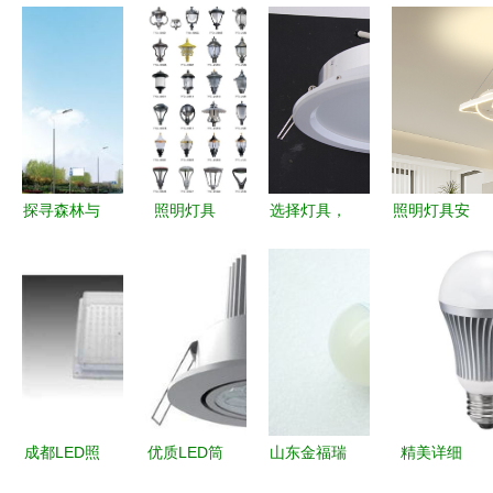
探寻森林与
照明灯具
选择灯具，
照明灯具安
人心中之光
点亮生活的
大功率LED
全标准再升
| 三乐钢琴
艺术与科技
照明灯你值
级 IEC
与摄影创作
得了解
60598-
手记——
1:2024版正
《白之不息
式发布
之地:洛吉
迪谷——
成都LED照
优质LED筒
山东金福瑞
精美详细
Kiyomizu系
明灯具 点
灯批发
照明灯具厂
诺凯博高品