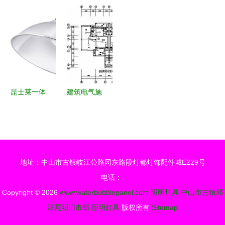
列》
亮城市夜
7W14W铂
照亮品质与
质LED球泡
色，照亮低
金系列适应
创新之路
灯与螺旋节
碳未来
类型宴会厅
能灯细节图
监控中高端
一览
照明环境引
领制造商直
昆士莱一体
建筑电气施
销承诺在线
化照明灯具
工图中的照
展示在线对
工矿灯天棚
明灯具设计
比鉴赏服务
灯的全新选
规划、标注
体验正式发
择
与实施要点
地址：中山市古镇岐江公路冈东路段灯都灯饰配件城E229号
布确保简洁
详实导向的
电话：-
Copyright © 2026
www.waterbubblepanel.com
精密演绎非
照明灯具
中山市古镇邓
派照明门市部
严谨摘要
照明灯具
版权所有
Sitemap